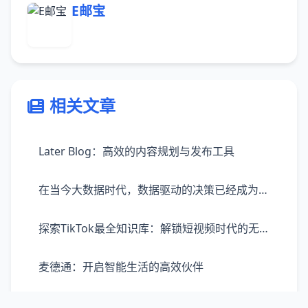
E邮宝
相关文章
Later Blog：高效的内容规划与发布工具
在当今大数据时代，数据驱动的决策已经成为企业发展、营销策略制定的重要依据。巨量算数，作为一款强大的数据处理和分析工具，凭借其先进的技术能力，为用户提供了从数据收集、处理到分析、报告的一站式服务体验。巨量算数不仅能够帮助商家、机构等快速理解市场趋势，还能深入洞察消费者行为，为决策提供精准的数据支持。它通过高效的数据处理技术，支持多源数据的整合，使得庞大的数据量在短时间内即可转化为有价值的见解。
探索TikTok最全知识库：解锁短视频时代的无限可能
麦德通：开启智能生活的高效伙伴
高效解决质量争议：探索FB质量申诉平台的优势与价值