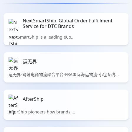
NextSmartShip: Global Order Fulfillment
Service for DTC Brands
NextSmartShip is a leading eCo...
运无界
运无界-跨境电商物流聚合平台-FBA国际海运物流-小包专线...
AfterShip
AfterShip pioneers how brands ...