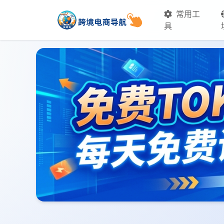
常用工
具