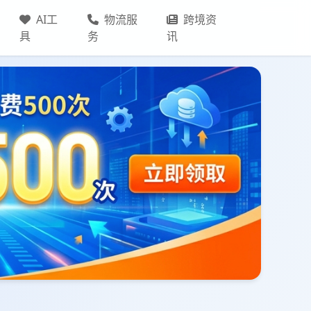
AI工
物流服
跨境资
具
务
讯