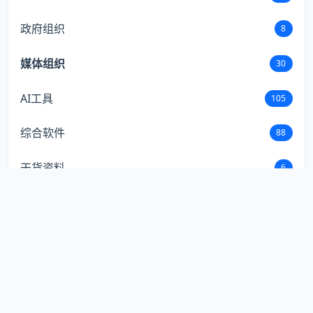
政府组织
8
媒体组织
30
AI工具
105
综合软件
88
干货资料
6
独立站生态
9
海外推广
147
平台大全
2
内容素材
39