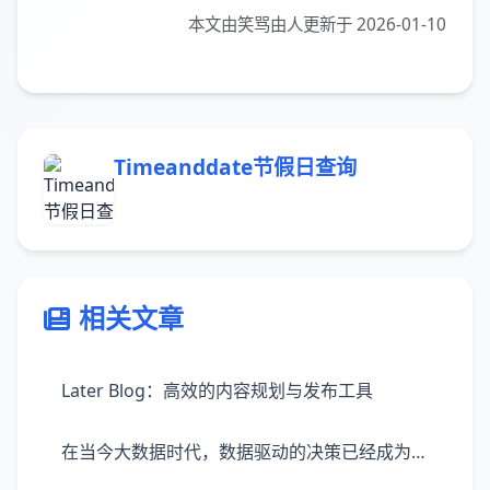
本文由笑骂由人更新于 2026-01-10
Timeanddate节假日查询
相关文章
Later Blog：高效的内容规划与发布工具
在当今大数据时代，数据驱动的决策已经成为企业发展、营销策略制定的重要依据。巨量算数，作为一款强大的数据处理和分析工具，凭借其先进的技术能力，为用户提供了从数据收集、处理到分析、报告的一站式服务体验。巨量算数不仅能够帮助商家、机构等快速理解市场趋势，还能深入洞察消费者行为，为决策提供精准的数据支持。它通过高效的数据处理技术，支持多源数据的整合，使得庞大的数据量在短时间内即可转化为有价值的见解。