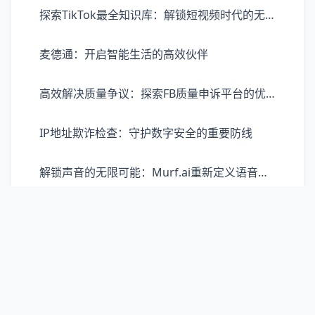
探索TikTok最全知识库：解锁短视频时代的无限可能
麦德通：开启智能生活的高效伙伴
高效解决质量争议：探索FB质量申诉平台的优势与价值
IP地址欺诈检查：守护数字安全的重要防线
解锁声音的无限可能：Murf.ai重新定义语音生成体验
Freelancer：自主选择的未来职场新潮流
探索OCRspace免费在线：如何轻松实现图片文字转换与整合
AfterShip：赋能全球电商的智能物流解决方案