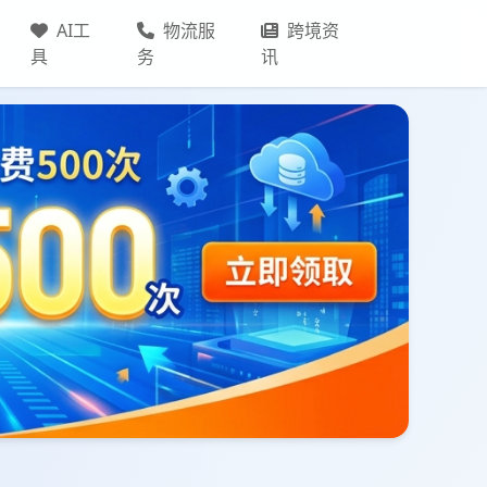
AI工
物流服
跨境资
具
务
讯