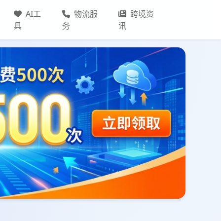
AI工
物流服
跨境资
具
务
讯