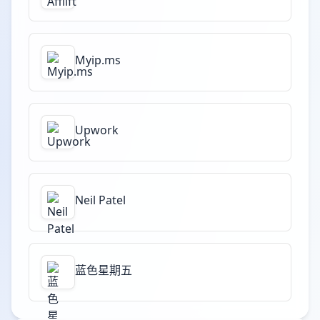
Myip.ms
Upwork
Neil Patel
蓝色星期五