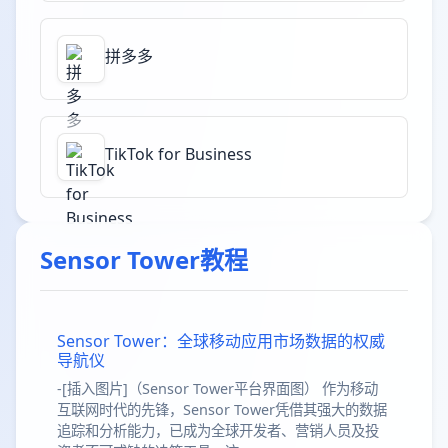
拼多多
TikTok for Business
Sensor Tower教程
Sensor Tower：全球移动应用市场数据的权威
导航仪
-[插入图片]（Sensor Tower平台界面图） 作为移动
互联网时代的先锋，Sensor Tower凭借其强大的数据
追踪和分析能力，已成为全球开发者、营销人员及投