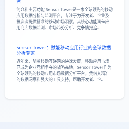
者
简介和主要功能 Sensor Tower是一家全球领先的移动
应用数据分析与监测平台，专注于为开发者、企业及
投资者提供精准的移动市场洞察。其核心功能涵盖应
用商店数据监测、市场趋势分析、竞争情报追...
Sensor Tower：赋能移动应用行业的全球数据
分析专家
近年来，随着移动互联网的快速发展，移动应用市场
已成为企业竞相争夺的战略高地。Sensor Tower作为
全球领先的移动应用市场数据分析平台，凭借其精准
的数据洞察和强大的工具支持，帮助开发者、企...