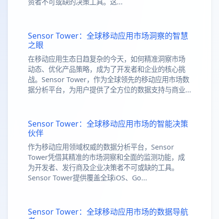
资者不可或缺的决策工具。这...
Sensor Tower：全球移动应用市场洞察的智慧
之眼
在移动应用生态日趋复杂的今天，如何精准洞察市场
动态、优化产品策略，成为了开发者和企业的核心挑
战。Sensor Tower，作为全球领先的移动应用市场数
据分析平台，为用户提供了全方位的数据支持与商业...
Sensor Tower：全球移动应用市场的智能决策
伙伴
作为移动应用领域权威的数据分析平台，Sensor
Tower凭借其精准的市场洞察和全面的监测功能，成
为开发者、发行商及企业决策者不可或缺的工具。
Sensor Tower提供覆盖全球iOS、Go...
Sensor Tower：全球移动应用市场的数据导航